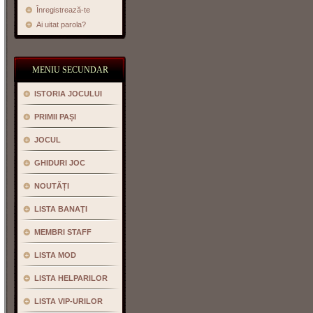
Înregistrează-te
Ai uitat parola?
MENIU SECUNDAR
ISTORIA JOCULUI
PRIMII PAȘI
JOCUL
GHIDURI JOC
NOUTĂȚI
LISTA BANAŢI
MEMBRI STAFF
LISTA MOD
LISTA HELPARILOR
LISTA VIP-URILOR