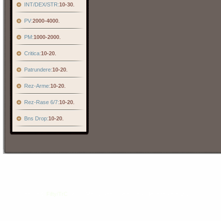
INT/DEX/STR:
10-30
.
PV:
2000-4000
.
PM:
1000-2000
.
Critica:
10-20
.
Patrundere:
10-20
.
Rez-Arme:
10-20
.
Rez-Rase 6/7:
10-20
.
Bns Drop:
10-20
.
Creat de ©
Fifty/TrC
pentru Metin2Steel. Toate drepturile rezervate. 2025