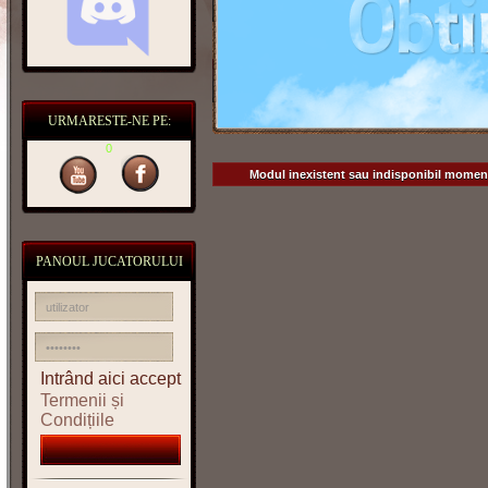
URMARESTE-NE PE:
0
Modul inexistent sau indisponibil momen
PANOUL JUCATORULUI
Intrând aici accept
Termenii și
Condițiile