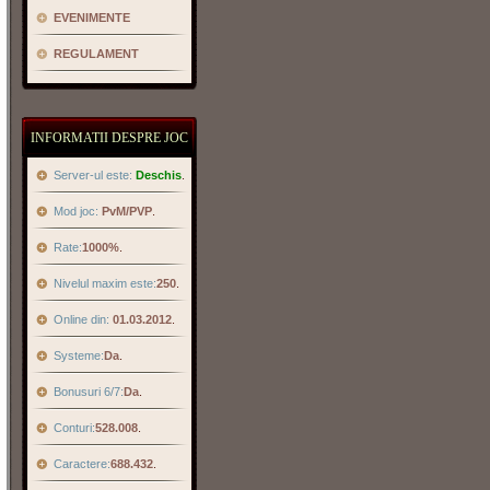
EVENIMENTE
REGULAMENT
INFORMATII DESPRE JOC
Server-ul este:
Deschis
.
Mod joc:
PvM/PVP
.
Rate:
1000%
.
Nivelul maxim este:
250
.
Online din:
01.03.2012
.
Systeme:
Da
.
Bonusuri 6/7:
Da
.
Conturi:
528.008
.
Caractere:
688.432
.